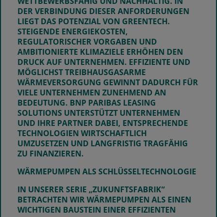
WETTBEWERBSFÄHIG UND NACHHALTIG. IN
DER VERBINDUNG DIESER ANFORDERUNGEN
LIEGT DAS POTENZIAL VON
GREENTECH
.
STEIGENDE ENERGIEKOSTEN,
REGULATORISCHER VORGABEN UND
AMBITIONIERTE KLIMAZIELE ERHÖHEN DEN
DRUCK AUF UNTERNEHMEN. EFFIZIENTE UND
MÖGLICHST TREIBHAUSGASARME
WÄRMEVERSORGUNG GEWINNT DADURCH FÜR
VIELE UNTERNEHMEN ZUNEHMEND AN
BEDEUTUNG. BNP PARIBAS LEASING
SOLUTIONS UNTERSTÜTZT UNTERNEHMEN
UND IHRE PARTNER DABEI, ENTSPRECHENDE
TECHNOLOGIEN WIRTSCHAFTLICH
UMZUSETZEN UND LANGFRISTIG TRAGFÄHIG
ZU FINANZIEREN.
WÄRMEPUMPEN ALS SCHLÜSSELTECHNOLOGIE
IN UNSERER SERIE „ZUKUNFTSFABRIK“
BETRACHTEN WIR WÄRMEPUMPEN ALS EINEN
WICHTIGEN BAUSTEIN EINER EFFIZIENTEN