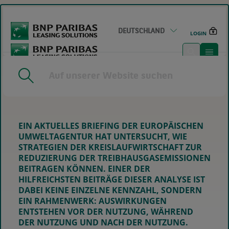
GO
TO
MAIN
DEUTSCHLAND
CONTENT
LOGIN
HOME
|
VON DESIGN BIS WIEDERVERWERTUNG: WIE
LIFECYCLE THINKING KOSTEN, LEISTUNG UND EMISSIONEN
BEEINFLUSST
EIN AKTUELLES BRIEFING DER EUROPÄISCHEN
UMWELTAGENTUR HAT UNTERSUCHT, WIE
STRATEGIEN DER KREISLAUFWIRTSCHAFT ZUR
REDUZIERUNG DER TREIBHAUSGASEMISSIONEN
BEITRAGEN KÖNNEN. EINER DER
HILFREICHSTEN BEITRÄGE DIESER ANALYSE IST
DABEI KEINE EINZELNE KENNZAHL, SONDERN
EIN RAHMENWERK: AUSWIRKUNGEN
ENTSTEHEN VOR DER NUTZUNG, WÄHREND
DER NUTZUNG UND NACH DER NUTZUNG.