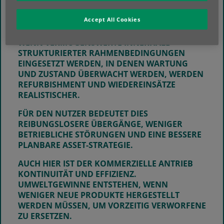
OB DAS PRODUKT FÜR REFURBISHMENT ODER DEMONTAGE
AUSGELEGT WURDE
Accept All Cookies
OB ZUSTANDS- UND NUTZUNGSDATEN ERFASST WURDEN
OB SEKUNDÄRE ANWENDUNGEN EXISTIEREN
WENN VERMÖGENSWERTE INNERHALB
STRUKTURIERTER RAHMENBEDINGUNGEN
EINGESETZT WERDEN, IN DENEN WARTUNG
UND ZUSTAND ÜBERWACHT WERDEN, WERDEN
REFURBISHMENT UND WIEDEREINSÄTZE
REALISTISCHER.
FÜR DEN NUTZER BEDEUTET DIES
REIBUNGSLOSERE ÜBERGÄNGE, WENIGER
BETRIEBLICHE STÖRUNGEN UND EINE BESSERE
PLANBARE ASSET-STRATEGIE.
AUCH HIER IST DER KOMMERZIELLE ANTRIEB
KONTINUITÄT UND EFFIZIENZ.
UMWELTGEWINNE ENTSTEHEN, WENN
WENIGER NEUE PRODUKTE HERGESTELLT
WERDEN MÜSSEN, UM VORZEITIG VERWORFENE
ZU ERSETZEN.