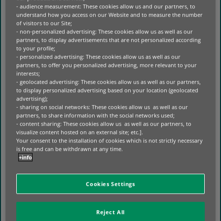
DIE NACHFRAGE NACH NEUER PRODUKTION
- audience measurement: These cookies allow us and our partners, to
VERRINGERN. DOCH SELBST OHNE DIE
understand how you access on our Website and to measure the number
KLIMAPERSPEKTIVE BLEIBT DIE KOMMERZIELLE
of visitors to our Site;
- non-personalized advertising: These cookies allow us as well as our
LOGIK BESTEHEN: BESSERE AUSLASTUNG
partners, to display advertisements that are not personalized according
VERBESSERT DIE KAPITALEFFIZIENZ UND DIE
to your profile;
OPERATIVE RESILIENZ.
- personalized advertising: These cookies allow us as well as our
partners, to offer you personalized advertising, more relevant to your
JEDER EMISSIONSVORTEIL IST EIN
interests;
- geolocated advertising: These cookies allow us as well as our partners,
NEBENPRODUKT EINER VERBESSERTEN
to display personalized advertising based on your location (geolocated
ANLAGENPRODUKTIVITÄT – KEIN
advertising);
EIGENSTÄNDIGER SCHADEN.
- sharing on social networks: These cookies allow us as well as our
partners, to share information with the social networks used;
NACH DER NUTZUNG: RÜCKGEWINNUNG
- content sharing: These cookies allow us as well as our partners, to
HÄNGT VON FRÜHEREN ENTSCHEIDUNGEN AB
visualize content hosted on an external site; etc.].
Your consent to the installation of cookies which is not strictly necessary
is free and can be withdrawn at any time.
RECYCLING UND RÜCKGEWINNUNG BLEIBEN
+info
WICHTIG. SIE GLEICHEN JEDOCH EINE
INEFFIZIENTE NUTZUNG IN VORGELAGERTEN
PHASEN NUR SELTEN AUS.
Cookies Settings
DIE ENDERGEBNISSE AM ENDE DER NUTZUNG
HÄNGEN UNTER ANDEREM DAVON AB:
Reject All