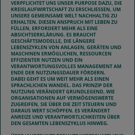
VERPFLICHTET UNS UNSER PURPOSE DAZU, DIE
KREISLAUFWIRTSCHAFT ZU ERSCHLIESSEN, UM U
NSERE GEMEINSAME WELT NACHHALTIG ZU E
RHALTEN. DIESEN ANSPRUCH MIT LEBEN ZU F
ÜLLEN, ERFORDERT MEHR ALS EINE A
BSICHTSERKLÄRUNG. ES BRAUCHT G
ESCHÄFTSMODELLE, DIE LÄNGERE L
EBENSZYKLEN VON ANLAGEN, GERÄTEN UND M
ASCHINEN ERMÖGLICHEN, RESSOURCEN E
FFIZIENTER NUTZEN UND EIN V
ERANTWORTUNGSVOLLES MANAGEMENT AM E
NDE DER NUTZUNGSDAUER FÖRDERN.
DABEI GEHT ES UM WEIT MEHR ALS EINEN
SPRACHLICHEN WANDEL. DAS PRINZIP DER
NUTZUNG VERÄNDERT GRUNDLEGEND, WIE
ORGANISATIONEN AUF VERMÖGENSWERTE
ZUGREIFEN, SIE ÜBER DIE ZEIT STEUERN UND
DARAUS WERT SCHÖPFEN. ES VERÄNDERT
ANREIZE UND VERANTWORTLICHKEITEN ÜBER
DEN GESAMTEN LEBENSZYKLUS HINWEG.