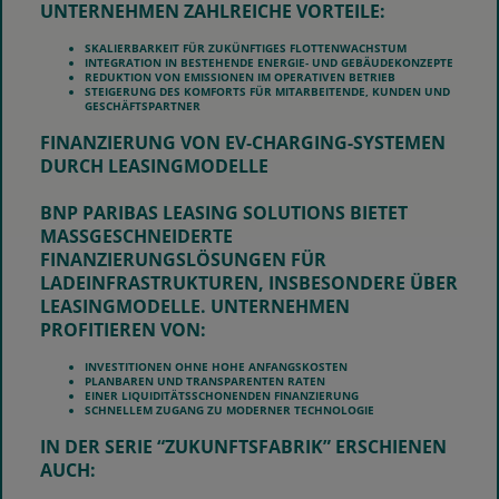
UNTERNEHMEN ZAHLREICHE VORTEILE:
SKALIERBARKEIT FÜR ZUKÜNFTIGES FLOTTENWACHSTUM
INTEGRATION IN BESTEHENDE ENERGIE‑ UND GEBÄUDEKONZEPTE
REDUKTION VON EMISSIONEN IM OPERATIVEN BETRIEB
STEIGERUNG DES KOMFORTS FÜR MITARBEITENDE, KUNDEN UND
GESCHÄFTSPARTNER
FINANZIERUNG VON EV‑CHARGING-SYSTEMEN
DURCH LEASINGMODELLE
BNP PARIBAS LEASING SOLUTIONS BIETET
MASSGESCHNEIDERTE F
INANZIERUNGSLÖSUNGEN FÜR L
ADEINFRASTRUKTUREN, INSBESONDERE ÜBER L
EASINGMODELLE. UNTERNEHMEN P
ROFITIEREN VON:
INVESTITIONEN OHNE HOHE ANFANGSKOSTEN
PLANBAREN UND TRANSPARENTEN RATEN
EINER LIQUIDITÄTSSCHONENDEN FINANZIERUNG
SCHNELLEM ZUGANG ZU MODERNER TECHNOLOGIE
IN DER SERIE “ZUKUNFTSFABRIK” ERSCHIENEN
AUCH: