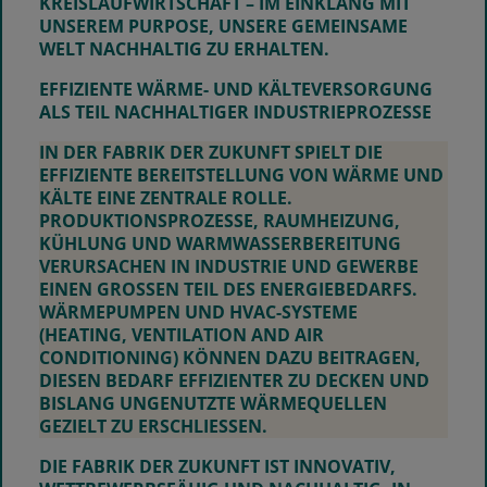
KREISLAUFWIRTSCHAFT – IM EINKLANG MIT
UNSEREM PURPOSE, UNSERE GEMEINSAME
WELT NACHHALTIG ZU ERHALTEN.
EFFIZIENTE WÄRME- UND KÄLTEVERSORGUNG
ALS TEIL NACHHALTIGER INDUSTRIEPROZESSE
IN DER FABRIK DER ZUKUNFT SPIELT DIE
EFFIZIENTE BEREITSTELLUNG VON WÄRME UND
KÄLTE
EINE ZENTRALE ROLLE.
PRODUKTIONSPROZESSE, RAUMHEIZUNG,
KÜHLUNG UND WARMWASSERBEREITUNG
VERURSACHEN IN INDUSTRIE UND GEWERBE
EINEN GROSSEN TEIL DES ENERGIEBEDARFS. W
ÄRMEPUMPEN UND HVAC-SYSTEME (
HEATING, VENTILATION AND AIR C
ONDITIONING) KÖNNEN DAZU BEITRAGEN, D
IESEN BEDARF EFFIZIENTER ZU DECKEN UND B
ISLANG UNGENUTZTE WÄRMEQUELLEN G
EZIELT ZU ERSCHLIESSEN.
DIE FABRIK DER ZUKUNFT IST INNOVATIV,