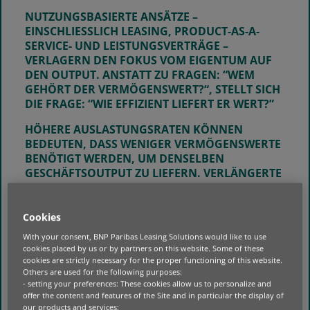
NUTZUNGSBASIERTE ANSÄTZE –
EINSCHLIESSLICH LEASING, PRODUCT-AS-A-S
ERVICE- UND LEISTUNGSVERTRÄGE – V
ERLAGERN DEN FOKUS VOM EIGENTUM AUF D
EN OUTPUT. ANSTATT ZU FRAGEN:
“WEM
GEHÖRT DER VERMÖGENSWERT?
“, STELLT SICH
DIE FRAGE:
“WIE EFFIZIENT LIEFERT ER WERT?”
HÖHERE AUSLASTUNGSRATEN KÖNNEN
BEDEUTEN, DASS WENIGER VERMÖGENSWERTE
BENÖTIGT WERDEN, UM DENSELBEN
GESCHÄFTSOUTPUT ZU LIEFERN. VERLÄNGERTE
LEBENSDAUER REDUZIERT AUSTAUSCHZYKLEN
UND STÖRUNGEN. STRUKTURIERTE WARTUNG
VERBESSERT ZUVERLÄSSIGKEIT UND
Cookies
PRODUKTIVITÄT.
With your consent, BNP Paribas Leasing Solutions would like to use
cookies placed by us or by partners on this website. Some of these
VON DER EUROPÄISCHEN UMWELTAGENTUR
cookies are strictly necessary for the proper functioning of this website.
GEPRÜFTE FORSCHUNG LEGT NAHE, DASS DIESE
Others are used for the following purposes:
VERÄNDERUNGEN ZU NIEDRIGEREN
- setting your preferences: These cookies allow us to personalize and
offer the content and features of the Site and in particular the display of
EMISSIONEN BEITRAGEN KÖNNEN, INDEM SIE
our products and services;