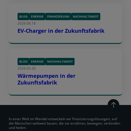
BLOG
ENERGIE
FINANZIERUNG
NACHHALTIGKEIT
2026.06.18
EV-Charger in der Zukunftsfabrik
BLOG
ENERGIE
NACHHALTIGKEIT
2026.05.26
Wärmepumpen in der
Zukunftsfabrik
In einer Welt im Wandel entwickeln wir Finanzierungslösungen, auf
die Menschen weltweit bauen, die sie ernähren, bewegen, verbinden
und heilen.