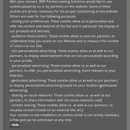
With your consent, BNP Paribas Leasing Solutions would like to use
unterstützt Unternehmen und ihre Kunden dabei, diesen Weg
cookies placed by us or by partners on this website. Some of these
erfolgreich zu gehen.
cookies are strictly necessary for the proper functioning of this website.
Others are used for the following purposes:
- setting your preferences: These cookies allow us to personalize and
offer the content and features of the Site and in particular the display of
our products and services;
- audience measurement: These cookies allow us and our partners, to
understand how you access on our Website and to measure the number
of visitors to our Site;
- non-personalized advertising: These cookies allow us as well as our
partners, to display advertisements that are not personalized according
to your profile;
- personalized advertising: These cookies allow us as well as our
partners, to offer you personalized advertising, more relevant to your
interests;
- geolocated advertising: These cookies allow us as well as our partners,
to display personalized advertising based on your location (geolocated
advertising);
- sharing on social networks: These cookies allow us as well as our
partners, to share information with the social networks used;
- content sharing: These cookies allow us as well as our partners, to
visualize content hosted on an external site; etc.].
LED als Effizienztechnologie
Your consent to the installation of cookies which is not strictly necessary
is free and can be withdrawn at any time.
+info
In unserer Serie „Zukunftsfabrik“ richten wir heute den Blick auf den