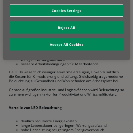
intelligenten Einsatz von Energie bei der Beleuchtung. Denn bei
langen Leuchtzeiten und großen Flächen entstehen hier schnell hohe
Kosten.
Cookies Settings
Die LED-Technologie hat die Lichterzeugung grundlegend verändert.
Sie ist
bis zu 80 % energieeffizienter als herkömmliche
Reject All
Leuchtmittel
, bietet hohe Lichtqualität, lange Lebensdauer und
kommt ohne Quecksilber aus.
Für Unternehmen bedeutet das:
Accept All Cookies
deutlich geringere Stromkosten
weniger Wartungsaufwand
bessere Arbeitsbedingungen für Mitarbeitende
Da LEDs wesentlich weniger Abwärme erzeugen, sinken zusätzlich
die Kosten für Klimatisierung und Lüftung. Gleichzeitig trägt moderne
Beleuchtung zu Gesundheit und Wohlbefinden am Arbeitsplatz bei.
Gerade auf großen Industrie- und Logistikflächen wird Beleuchtung so
zu einem wichtigen Faktor für Produktivität und Wirtschaftlichkeit.
Vorteile von LED-Beleuchtung
deutlich reduzierte Energiekosten
lange Lebensdauer bei geringem Wartungsaufwand
hohe Lichtleistung bei geringem Energieverbrauch