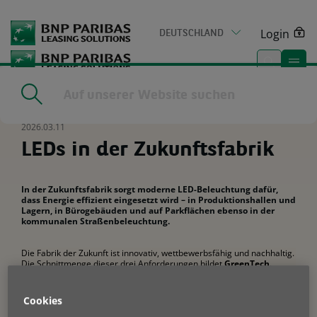
Go
to
Login
DEUTSCHLAND
main
content
Home
|
Media Center
|
LEDs in der Zukunftsfabrik
2026.03.11
LEDs in der Zukunftsfabrik
In der Zukunftsfabrik sorgt moderne LED-Beleuchtung dafür,
dass Energie effizient eingesetzt wird – in Produktionshallen und
Lagern, in Bürogebäuden und auf Parkflächen ebenso in der
kommunalen Straßenbeleuchtung.
Die Fabrik der Zukunft ist innovativ, wettbewerbsfähig und nachhaltig.
Die Schnittmenge dieser drei Anforderungen bildet
GreenTech
.
Steigende Energiepreise und ein wachsendes
Nachhaltigkeitsbewusstsein machen Investitionen in erneuerbare
Energien zu einem zentralen Erfolgsfaktor für Unternehmen. Energie
Cookies
gewinnen, speichern und effizient einsetzen – das sind die
Herausforderungen unserer Zeit.
BNP Paribas Leasing Solutions