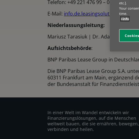
Telefon: +49 221 476 99 – 0
etc.].
Your consent
E-Mail:
info.de.leasingsolutions@bnpp
time.
+info
Niederlassungsleitung:
Cookies
Mariusz Tarasiuk | Dr. Adam Tschinsk
Aufsichtsbehörde
:
BNP Paribas Lease Group in Deutschland
Die BNP Paribas Lease Group S.A. unter
60311 Frankfurt am Main, ergänzend der
der Bundesanstalt für Finanzdienstlei
In einer Welt im Wandel entwickeln wir
Finanzierungslösungen, auf die Menschen
weltweit bauen, die sie ernähren, bewegen,
verbinden und heilen.