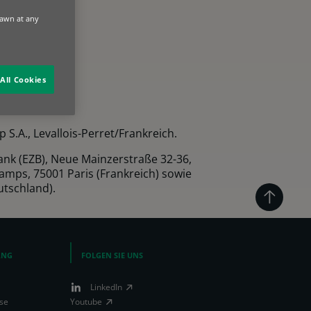
rawn at any
All Cookies
.A., Levallois-Perret/Frankreich.
ank (EZB), Neue Mainzerstraße 32-36,
amps, 75001 Paris (Frankreich) sowie
utschland).
ANG
FOLGEN SIE UNS
LinkedIn
se
Youtube