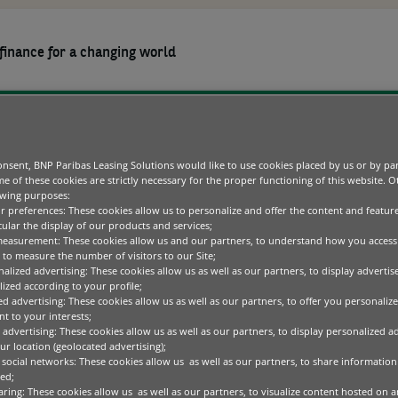
finance for a changing world
MEDIA-CENTER
ÜBER UNS
KARRIERE
nsent, BNP Paribas Leasing Solutions would like to use cookies placed by us or by par
m
e of these cookies are strictly necessary for the proper functioning of this website. 
owing purposes:
Green Tech
Blog
Nachhaltigkeit
Finanzierungslösungen für Betriebssaus
ur preferences: These cookies allow us to personalize and offer the content and feature
Die Geschäftsbereiche
cular the display of our products and services;
ICT
Pressemitteilungen
measurement: These cookies allow us and our partners, to understand how you access
Nachhaltige
Transformation der
Medizintechnik
Unser Verhaltenskodex
to measure the number of visitors to our Site;
Wirtschaft
alized advertising: These cookies allow us as well as our partners, to display adverti
Office Equipment
ized according to your profile;
Förderung unserer
ed advertising: These cookies allow us as well as our partners, to offer you personalize
Mitarbeitenden
Specialised Technology
t to your interests;
 advertising: These cookies allow us as well as our partners, to display personalized a
r location (geolocated advertising);
 social networks: These cookies allow us as well as our partners, to share information 
ed;
aring: These cookies allow us as well as our partners, to visualize content hosted on an