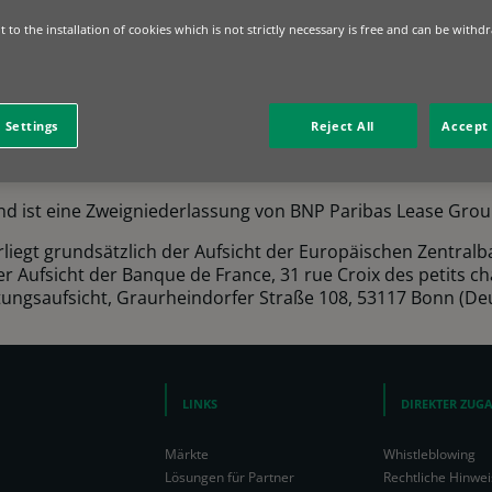
 to the installation of cookies which is not strictly necessary is free and can be withd
aribas.com
 Settings
Reject All
Accept 
i-Wunsch | Anh Tuan Nguyen
 ist eine Zweigniederlassung von BNP Paribas Lease Group S
liegt grundsätzlich der Aufsicht der Europäischen Zentralb
 Aufsicht der Banque de France, 31 rue Croix des petits ch
stungsaufsicht, Graurheindorfer Straße 108, 53117 Bonn (De
LINKS
DIREKTER ZUG
Märkte
Whistleblowing
Lösungen für Partner
Rechtliche Hinwei