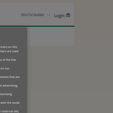
Login
DEUTSCHLAND
KONTAKT
tners on this
Others are used
stattung
s of the Site
 on our
sements that are
d advertising,
dvertising
with the social
 external site;