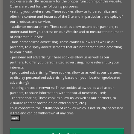
cookies are strictly necessary for the proper functioning of this website.
entscheidender Bedeutung. Bei BNP
Others are used for the following purposes:
Paribas Leasing Solutions sind wir uns der
- setting your preferences: These cookies allow us to personalize and
Bedeutung dieses Wandels bewusst. Mit
offer the content and features of the Site and in particular the display of
our products and services;
unseren 70 Jahren Erfahrung, davon über
- audience measurement: These cookies allow us and our partners, to
35 in Deutschland, möchten wir
understand how you access on our Website and to measure the number
Unternehmen bei diesen
of visitors to our Site;
- non-personalized advertising: These cookies allow us as well as our
Herausforderungen begleiten und
partners, to display advertisements that are not personalized according
unterstützen.
to your profile;
- personalized advertising: These cookies allow us as well as our
Unsere individuellen Leasing- und
partners, to offer you personalized advertising, more relevant to your
interests;
Finanzierungslösungen – inklusive
- geolocated advertising: These cookies allow us as well as our partners,
Serviceleistungen – ermöglichen es Unternehmen,
to display personalized advertising based on your location (geolocated
technologische und ökologische Veränderungen zu
advertising);
bewältigen. In Zusammenarbeit mit unseren
- sharing on social networks: These cookies allow us as well as our
partners, to share information with the social networks used;
Partnern und Kunden fördern wir Investitionen in
- content sharing: These cookies allow us as well as our partners, to
wichtige Betriebsausstattungen und erleichtern es
visualize content hosted on an external site; etc.].
Unternehmen, ihre strategischen Ziele zu
Your consent to the installation of cookies which is not strictly necessary
erreichen.
is free and can be withdrawn at any time.
+info
LÖSUNGEN FÜR PARTNER
LÖSUNGEN FÜR KUNDEN