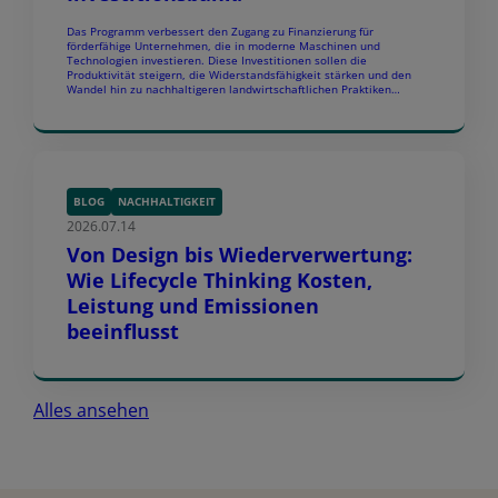
Das Programm verbessert den Zugang zu Finanzierung für
förderfähige Unternehmen, die in moderne Maschinen und
Technologien investieren. Diese Investitionen sollen die
Produktivität steigern, die Widerstandsfähigkeit stärken und den
Wandel hin zu nachhaltigeren landwirtschaftlichen Praktiken
unterstützen. Das Programm ist Teil des Engagements der EIB,
Europas Agrarsektor zu fördern und Investitionen in Klimaschutz
und ökologische Nachhaltigkeit voranzutreiben. […]
BLOG
NACHHALTIGKEIT
2026.07.14
Von Design bis Wiederverwertung:
Wie Lifecycle Thinking Kosten,
Leistung und Emissionen
beeinflusst
Alles ansehen