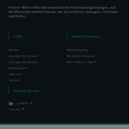
In einer Welt im Wandel entwickeln wir Finanzierungslösungen, auf
die Menschen weltweit bauen, die sie ernähren, bewegen, verbinden
und heilen.
LINKS
DIREKTER ZUGANG
Märkte
Whistleblowing
Lösungen für Partner
Rechtliche Hinweise
Lösungen für Kunden
BNP Paribas 3 Step IT
Media-Center
Über uns
Karriere
FOLGEN SIE UNS
LinkedIn
Youtube