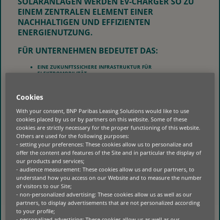
SOLARANLAGEN WERDEN EV-CHARGER SO ZU
EINEM ZENTRALEN ELEMENT EINER
NACHHALTIGEN UND EFFIZIENTEN
ENERGIENUTZUNG.
FÜR UNTERNEHMEN BEDEUTET DAS:
EINE ZUKUNFTSSICHERE INFRASTRUKTUR FÜR
ELEKTROMOBILITÄT
UNTERSTÜTZUNG BEI DER ERREICHUNG EIGENER ESG‑ UND
KLIMAZIELE
EINE HÖHERE ATTRAKTIVITÄT ALS ARBEITGEBER UND
Cookies
GESCHÄFTSPARTNER
With your consent, BNP Paribas Leasing Solutions would like to use
VORTEILE MODERNER LADEINFRASTRUKTUR
cookies placed by us or by partners on this website. Some of these
cookies are strictly necessary for the proper functioning of this website.
DER EINSATZ MODERNER
Others are used for the following purposes:
EV‑CHARGING‑LÖSUNGEN BIETET
- setting your preferences: These cookies allow us to personalize and
UNTERNEHMEN ZAHLREICHE VORTEILE:
offer the content and features of the Site and in particular the display of
our products and services;
- audience measurement: These cookies allow us and our partners, to
SKALIERBARKEIT FÜR ZUKÜNFTIGES FLOTTENWACHSTUM
INTEGRATION IN BESTEHENDE ENERGIE‑ UND GEBÄUDEKONZEPTE
understand how you access on our Website and to measure the number
REDUKTION VON EMISSIONEN IM OPERATIVEN BETRIEB
of visitors to our Site;
STEIGERUNG DES KOMFORTS FÜR MITARBEITENDE, KUNDEN UND
- non-personalized advertising: These cookies allow us as well as our
GESCHÄFTSPARTNER
partners, to display advertisements that are not personalized according
FINANZIERUNG VON EV‑CHARGING-SYSTEMEN
to your profile;
- personalized advertising: These cookies allow us as well as our