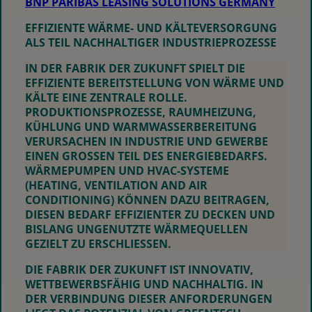
BNP PARIBAS LEASING SOLUTIONS GERMANY
EFFIZIENTE WÄRME- UND KÄLTEVERSORGUNG
ALS TEIL NACHHALTIGER INDUSTRIEPROZESSE
IN DER FABRIK DER ZUKUNFT SPIELT DIE
EFFIZIENTE BEREITSTELLUNG VON WÄRME UND
KÄLTE
EINE ZENTRALE ROLLE.
PRODUKTIONSPROZESSE, RAUMHEIZUNG,
KÜHLUNG UND WARMWASSERBEREITUNG
VERURSACHEN IN INDUSTRIE UND GEWERBE
EINEN GROSSEN TEIL DES ENERGIEBEDARFS. W
ÄRMEPUMPEN UND HVAC-SYSTEME (
HEATING, VENTILATION AND AIR C
ONDITIONING) KÖNNEN DAZU BEITRAGEN, D
IESEN BEDARF EFFIZIENTER ZU DECKEN UND B
ISLANG UNGENUTZTE WÄRMEQUELLEN G
EZIELT ZU ERSCHLIESSEN.
DIE FABRIK DER ZUKUNFT IST INNOVATIV,
WETTBEWERBSFÄHIG UND NACHHALTIG. IN
DER VERBINDUNG DIESER ANFORDERUNGEN