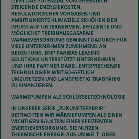
LIEGT DAS POTENZIAL VON
GREENTECH
.
STEIGENDE ENERGIEKOSTEN,
REGULATORISCHER VORGABEN UND
AMBITIONIERTE KLIMAZIELE ERHÖHEN DEN
DRUCK AUF UNTERNEHMEN. EFFIZIENTE UND
MÖGLICHST TREIBHAUSGASARME
WÄRMEVERSORGUNG GEWINNT DADURCH FÜR
VIELE UNTERNEHMEN ZUNEHMEND AN
BEDEUTUNG. BNP PARIBAS LEASING
SOLUTIONS UNTERSTÜTZT UNTERNEHMEN
UND IHRE PARTNER DABEI, ENTSPRECHENDE
TECHNOLOGIEN WIRTSCHAFTLICH
UMZUSETZEN UND LANGFRISTIG TRAGFÄHIG
ZU FINANZIEREN.
WÄRMEPUMPEN ALS SCHLÜSSELTECHNOLOGIE
IN UNSERER SERIE „ZUKUNFTSFABRIK“
BETRACHTEN WIR WÄRMEPUMPEN ALS EINEN
WICHTIGEN BAUSTEIN EINER EFFIZIENTEN
ENERGIEVERSORGUNG. SIE NUTZEN
THERMISCHE ENERGIE AUS UMWELT- ODER