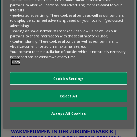
DURCH LEASINGMODELLE
partners, to offer you personalized advertising, more relevant to your
interests;
BNP PARIBAS LEASING SOLUTIONS BIETET
- geolocated advertising: These cookies allow us as well as our partners,
MASSGESCHNEIDERTE F
to display personalized advertising based on your location (geolocated
advertising);
INANZIERUNGSLÖSUNGEN FÜR L
- sharing on social networks: These cookies allow us as well as our
ADEINFRASTRUKTUREN, INSBESONDERE ÜBER L
partners, to share information with the social networks used;
EASINGMODELLE. UNTERNEHMEN P
- content sharing: These cookies allow us as well as our partners, to
ROFITIEREN VON:
visualize content hosted on an external site; etc.].
Your consent to the installation of cookies which is not strictly necessary
INVESTITIONEN OHNE HOHE ANFANGSKOSTEN
is free and can be withdrawn at any time.
PLANBAREN UND TRANSPARENTEN RATEN
+info
EINER LIQUIDITÄTSSCHONENDEN FINANZIERUNG
SCHNELLEM ZUGANG ZU MODERNER TECHNOLOGIE
IN DER SERIE “ZUKUNFTSFABRIK” ERSCHIENEN
Cookies Settings
AUCH:
ENERGIESPEICHER IN DER ZUKUNFTSFABRIK |
Reject All
BNP PARIBAS LEASING SOLUTIONS GERMANY
LEDS IN DER ZUKUNFTSFABRIK | BNP PARIBAS
Accept All Cookies
LEASING SOLUTIONS GERMANY
WÄRMEPUMPEN IN DER ZUKUNFTSFABRIK |