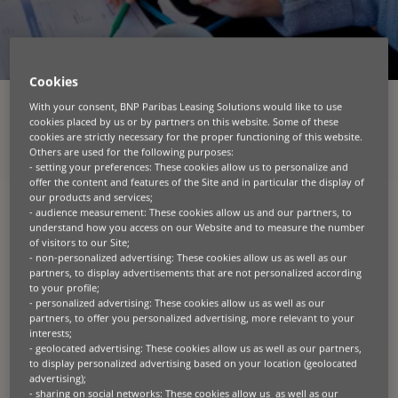
Cookies
With your consent, BNP Paribas Leasing Solutions would like to use
cookies placed by us or by partners on this website. Some of these
KATEGORIEN
cookies are strictly necessary for the proper functioning of this website.
Others are used for the following purposes:
ALLE
AGRAR
AWARD
BAU
BAUMA
BLOG
CEO
ENERGIE
- setting your preferences: These cookies allow us to personalize and
offer the content and features of the Site and in particular the display of
ENERGIEWENDE
FINANZIERUNG
FLURFÖRDERZUGE
our products and services;
KREISLAUFWIRTSCHAFT
- audience measurement: These cookies allow us and our partners, to
understand how you access on our Website and to measure the number
of visitors to our Site;
See more
- non-personalized advertising: These cookies allow us as well as our
partners, to display advertisements that are not personalized according
to your profile;
- personalized advertising: These cookies allow us as well as our
News
partners, to offer you personalized advertising, more relevant to your
interests;
- geolocated advertising: These cookies allow us as well as our partners,
to display personalized advertising based on your location (geolocated
advertising);
- sharing on social networks: These cookies allow us as well as our