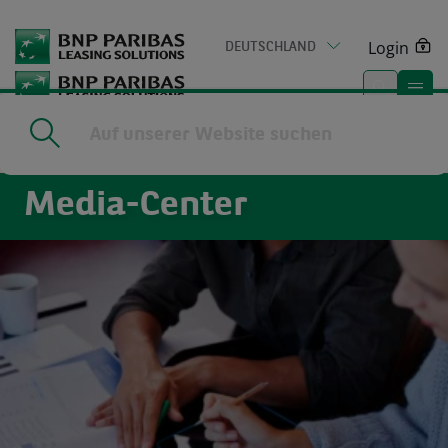
Go
to
Login
DEUTSCHLAND
main
content
Home
|
Media-Center
Media-Center