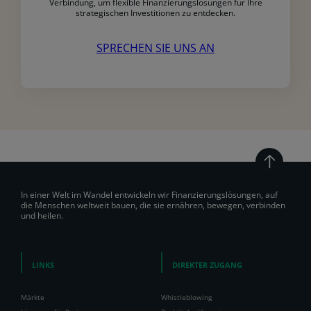
Verbindung, um flexible Finanzierungslösungen für Ihre
strategischen Investitionen zu entdecken.
SPRECHEN SIE UNS AN
In einer Welt im Wandel entwickeln wir Finanzierungslösungen, auf
die Menschen weltweit bauen, die sie ernähren, bewegen, verbinden
und heilen.
LINKS
DIREKTER ZUGANG
Märkte
Whistleblowing