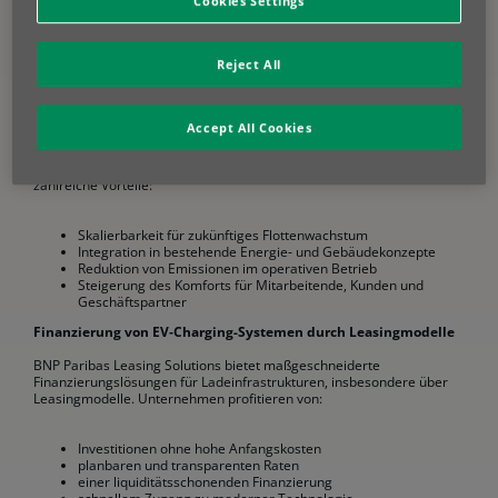
Cookies Settings
eine zukunftssichere Infrastruktur für Elektromobilität
Unterstützung bei der Erreichung eigener ESG‑ und Klimaziele
Reject All
eine höhere Attraktivität als Arbeitgeber und
Geschäftspartner
Vorteile moderner Ladeinfrastruktur
Accept All Cookies
Der Einsatz moderner EV‑Charging‑Lösungen bietet Unternehmen
zahlreiche Vorteile:
Skalierbarkeit für zukünftiges Flottenwachstum
Integration in bestehende Energie‑ und Gebäudekonzepte
Reduktion von Emissionen im operativen Betrieb
Steigerung des Komforts für Mitarbeitende, Kunden und
Geschäftspartner
Finanzierung von EV‑Charging-Systemen durch Leasingmodelle
BNP Paribas Leasing Solutions bietet maßgeschneiderte
Finanzierungslösungen für Ladeinfrastrukturen, insbesondere über
Leasingmodelle. Unternehmen profitieren von:
Investitionen ohne hohe Anfangskosten
planbaren und transparenten Raten
einer liquiditätsschonenden Finanzierung