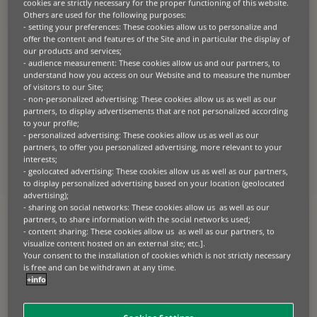
cookies are strictly necessary for the proper functioning of this website.
Die Fabrik der Zukunft ist innovativ, wettbewerbsfähig und nachhaltig.
Others are used for the following purposes:
Im Zusammenspiel dieser Anforderungen liegt das Potenzial von
- setting your preferences: These cookies allow us to personalize and
GreenTech. Steigende Energiekosten, regulatorische Vorgaben und
offer the content and features of the Site and in particular the display of
ambitionierte Klimaziele führen dazu, dass Elektromobilität
our products and services;
zunehmend Teil langfristiger Unternehmensstrategien wird. BNP
- audience measurement: These cookies allow us and our partners, to
Paribas Leasing Solutions unterstützt Unternehmen und ihre Kunden
understand how you access on our Website and to measure the number
dabei, den Aufbau entsprechender Ladeinfrastrukturen für
Elektrofahrzeuge wirtschaftlich und planbar umzusetzen.
of visitors to our Site;
- non-personalized advertising: These cookies allow us as well as our
partners, to display advertisements that are not personalized according
EV-Charger und Solaranlagen als Schlüsseltechnologien
to your profile;
- personalized advertising: These cookies allow us as well as our
In unserer Serie „Zukunftsfabrik“ richten wir den Blick auf den
partners, to offer you personalized advertising, more relevant to your
gezielten Aufbau von Ladeinfrastruktur für Elektrofahrzeuge. Mit der
interests;
zunehmenden Elektrifizierung von Firmenflotten, Dienstwagen und
logistischen Transportlösungen steigt der Bedarf an leistungsfähigen,
- geolocated advertising: These cookies allow us as well as our partners,
sicheren und skalierbaren EV‑Charging‑Lösungen deutlich.
to display personalized advertising based on your location (geolocated
advertising);
- sharing on social networks: These cookies allow us as well as our
Moderne EV-Charger lassen sich mit Solaranlagen koppeln und in
partners, to share information with the social networks used;
bestehende Energie‑ und Lastmanagementsysteme integrieren.
- content sharing: These cookies allow us as well as our partners, to
Intelligente Steuerung ermöglicht es, Ladeprozesse effizient zu
visualize content hosted on an external site; etc.].
gestalten, Lastspitzen zu vermeiden und den Eigenverbrauch
Your consent to the installation of cookies which is not strictly necessary
erneuerbarer Energien zu optimieren. In Kombination mit
Solaranlagen werden EV-Charger so zu einem zentralen Element
is free and can be withdrawn at any time.
einer nachhaltigen und effizienten Energienutzung.
+info
Für Unternehmen bedeutet das: