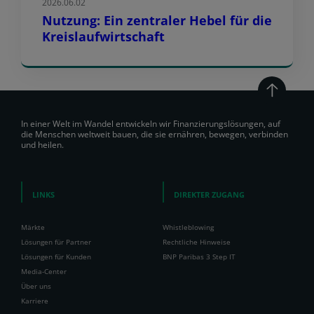
2026.06.02
Nutzung: Ein zentraler Hebel für die
Kreislaufwirtschaft
In einer Welt im Wandel entwickeln wir Finanzierungslösungen, auf
die Menschen weltweit bauen, die sie ernähren, bewegen, verbinden
und heilen.
LINKS
DIREKTER ZUGANG
Märkte
Whistleblowing
Lösungen für Partner
Rechtliche Hinweise
Lösungen für Kunden
BNP Paribas 3 Step IT
Media-Center
Über uns
Karriere