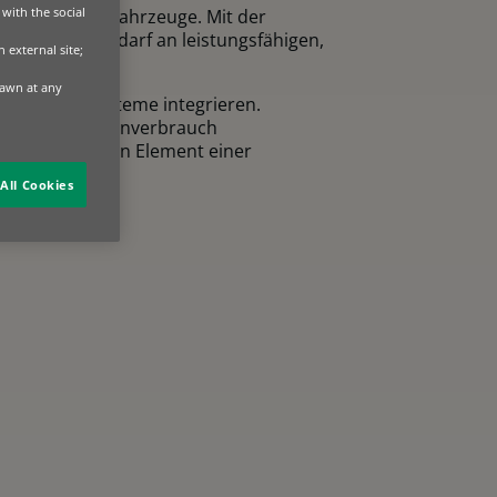
with the social
tur für Elektrofahrzeuge. Mit der
steigt der Bedarf an leistungsfähigen,
 external site;
rawn at any
managementsysteme integrieren.
den und den Eigenverbrauch
einem zentralen Element einer
All Cookies