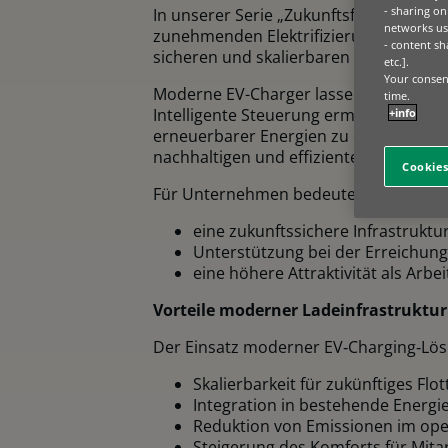
- sharing on
In unserer Serie „Zukunftsfabrik“ richt
networks us
zunehmenden Elektrifizierung von Firm
- content sh
sicheren und skalierbaren EV‑Charging
etc.].
Your consent
Moderne EV-Charger lassen sich mit S
time.
Intelligente Steuerung ermöglicht es, 
+info
erneuerbarer Energien zu optimieren. 
nachhaltigen und effizienten Energien
Cookies
Für Unternehmen bedeutet das:
eine zukunftssichere Infrastruktur
Unterstützung bei der Erreichung
eine höhere Attraktivität als Arb
Vorteile moderner Ladeinfrastruktur
Der Einsatz moderner EV‑Charging‑Lös
Skalierbarkeit für zukünftiges Fl
Integration in bestehende Energ
Reduktion von Emissionen im ope
Steigerung des Komforts für Mit