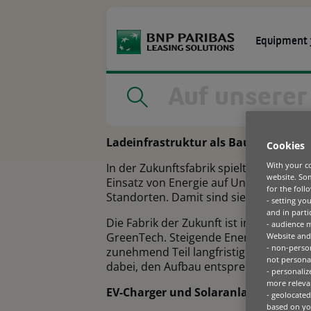
Go
to
main
Equipment 
content
UNSERE MÄRKTE
UNSERE LÖSUNGEN
Home
|
EV-Charger in der Zukunftsfabrik
Ladeinfrastruktur als Baustein nachh
Cookies
Agrar
Absatzfinanzierung
With your co
In der Zukunftsfabrik spielt Elektromob
website. Som
Bau
Digitale Integration
Einsatz von Energie auf Unternehmenspa
for the foll
Standorten. Damit sind sie ein wesent
Flurförderzeuge
- setting yo
and in parti
Transport
Die Fabrik der Zukunft ist innovativ, 
- audience 
GreenTech. Steigende Energiekosten, r
Website and 
- non-person
zunehmend Teil langfristiger Unterne
not personal
dabei, den Aufbau entsprechender Lade
- personaliz
more relevan
EV-Charger und Solaranlagen als Sch
- geolocated
based on you