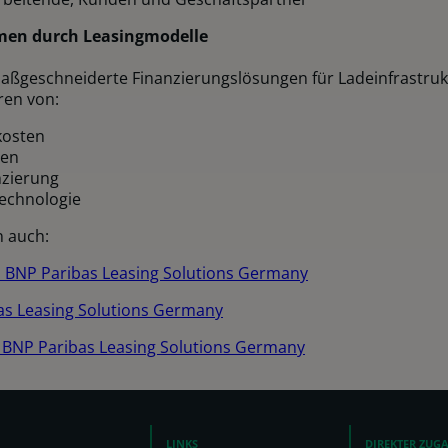
men durch Leasingmodelle
maßgeschneiderte Finanzierungslösungen für Ladeinfrastru
ren von:
kosten
ten
nzierung
echnologie
n auch:
 | BNP Paribas Leasing Solutions Germany
bas Leasing Solutions Germany
 BNP Paribas Leasing Solutions Germany
LINKS
DIREKTER ZUG