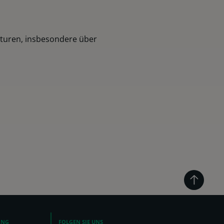
kturen, insbesondere über
ANG
FOLGEN SIE UNS