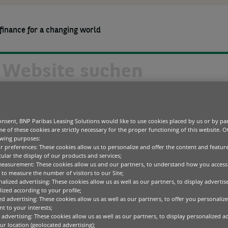
finance for a changing world
MEDIA-CENTER
ÜBER UNS
KARRIERE
altiger Mobilität
Green Tech
Blog
Nachhaltigkeit
Finanzierungslösungen für Betriebssaus
nsent, BNP Paribas Leasing Solutions would like to use cookies placed by us or by par
ilität eine zentrale Rolle. Ladeinfrastrukturen für Elektrof
Die Geschäftsbereiche
e of these cookies are strictly necessary for the proper functioning of this website. 
ICT
Pressemitteilungen
rkplätzen, in Logistikzentren, bei Flottenbetreibern sowie
Nachhaltige
owing purposes:
licher Bestandteil moderner und nachhaltiger Unternehmen
Transformation der
Medizintechnik
Unser Verhaltenskodex
ur preferences: These cookies allow us to personalize and offer the content and feature
Wirtschaft
cular the display of our products and services;
Office Equipment
wettbewerbsfähig und nachhaltig. Im Zusammenspiel dieser A
measurement: These cookies allow us and our partners, to understand how you access
Förderung unserer
egulatorische Vorgaben und ambitionierte Klimaziele führen
to measure the number of visitors to our Site;
Mitarbeitenden
Specialised Technology
alized advertising: These cookies allow us as well as our partners, to display adverti
hmensstrategien wird. BNP Paribas Leasing Solutions unte
ized according to your profile;
infrastrukturen für Elektrofahrzeuge wirtschaftlich und p
ed advertising: These cookies allow us as well as our partners, to offer you personalize
t to your interests;
lüsseltechnologien
 advertising: These cookies allow us as well as our partners, to display personalized a
r location (geolocated advertising);