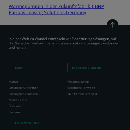
Wärmepumpen in der Zukunftsfabrik | BNP
Paribas Leasing Solutions Germany
In einer Welt im Wandel entwickeln wir Finanzierungslösungen, auf
die Menschen weltweit bauen, die sie ernähren, bewegen, verbinden
und heilen.
LINKS
DIREKTER ZUGANG
Märkte
Whistleblowing
Lösungen für Partner
Rechtliche Hinweise
Lösungen für Kunden
BNP Paribas 3 Step IT
Media-Center
Über uns
Karriere
FOLGEN SIE UNS