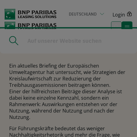
Go
to
Login
DEUTSCHLAND
main
content
Home
|
Von Design bis Wiederverwertung: Wie
Lifecycle Thinking Kosten, Leistung und Emissionen beeinflusst
Ein aktuelles Briefing der Europäischen
Umweltagentur hat untersucht, wie Strategien der
Kreislaufwirtschaft zur Reduzierung der
Treibhausgasemissionen beitragen können.
Einer der hilfreichsten Beiträge dieser Analyse ist
dabei keine einzelne Kennzahl, sondern ein
Rahmenwerk: Auswirkungen entstehen vor der
Nutzung, während der Nutzung und nach der
Nutzung.
Für Führungskräfte bedeutet das weniger
Nachhaltigkeitsrhetorik und mehr die Frage, wie