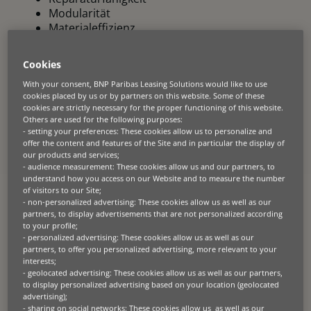
Modularität
Materialeffizienz
beeinflussen direkt die Verfügbarkeit,
Cookies
Wartungskosten und die Häufigkeit von
Ersatzbeschaffungen.
With your consent, BNP Paribas Leasing Solutions would like to use
cookies placed by us or by partners on this website. Some of these
Hersteller reagieren bereits auf Volatilität der
cookies are strictly necessary for the proper functioning of this website.
Others are used for the following purposes:
Lieferkette, Materialbeschränkungen und
- setting your preferences: These cookies allow us to personalize and
regulatorischen Druck. Produkte zu entwerfen, die
offer the content and features of the Site and in particular the display of
länger halten und aufgerüstet statt ersetzt werden
our products and services;
können, wird zunehmend zu einem
- audience measurement: These cookies allow us and our partners, to
understand how you access on our Website and to measure the number
Wettbewerbsproblem.
of visitors to our Site;
- non-personalized advertising: These cookies allow us as well as our
Geschäftsmodelle beeinflussen dies. Wenn Wert
partners, to display advertisements that are not personalized according
über die Zeit erzeugt wird und nicht nur am
to your profile;
Verkaufsort erfasst wird, werden Langlebigkeit und
- personalized advertising: These cookies allow us as well as our
Servicefähigkeit kommerziell relevant.
partners, to offer you personalized advertising, more relevant to your
interests;
- geolocated advertising: These cookies allow us as well as our partners,
Während der Nutzung: Auslastung ist eine
to display personalized advertising based on your location (geolocated
Effizienzfrage
advertising);
- sharing on social networks: These cookies allow us as well as our