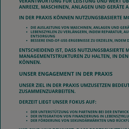
VERANTWORTUNG FÜR LEISTUNG UND WERT ÜBE
ANREIZE, MASCHINEN, ANLAGEN UND GERÄTE 
IN DER PRAXIS KÖNNEN NUTZUNGSBASIERTE M
DIE AUSLASTUNG VON MASCHINEN, ANLAGEN UND GER
LEBENSZYKLEN ZU VERLÄNGERN, INDEM REPARATUR, A
ENTSORGUNG
BESSERE END-OF-USE-ERGEBNISSE ZU ERZIELEN, IND
ENTSCHEIDEND IST, DASS NUTZUNGSBASIERTE 
MANAGEMENTSTRUKTUREN ZU HALTEN, IN DENEN
KÖNNEN.
UNSER ENGAGEMENT IN DER PRAXIS
UNSER ZIEL IN DER PRAXIS UMZUSETZEN BEDE
ZUSAMMENZUARBEITEN.
DERZEIT LIEGT UNSER FOKUS AUF:
DER UNTERSTÜTZUNG VON PARTNERN BEI DER ENTWIC
DER INTEGRATION VON FINANZIERUNG IN LEBENSZYKL
DER FÖRDERUNG VON SEKUNDÄRMÄRKTEN UND RÜCKF