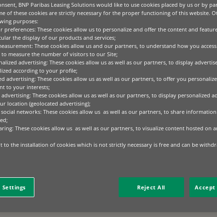
ACHLICHEN WANDEL. DAS PRINZIP DER NUTZUNG VERÄND
nsent, BNP Paribas Leasing Solutions would like to use cookies placed by us or by par
FEN, SIE ÜBER DIE ZEIT STEUERN UND DARAUS WERT 
e of these cookies are strictly necessary for the proper functioning of this website. 
EN GESAMTEN LEBENSZYKLUS HINWEG.
owing purposes:
ur preferences: These cookies allow us to personalize and offer the content and feature
cular the display of our products and services;
EISTUNG VOR ALLEM AUF EIGENTUM. DOCH IN EINER ZE
measurement: These cookies allow us and our partners, to understand how you access
LOGISCHEM WANDEL UND STEIGENDEN UMWELTANFORDE
to measure the number of visitors to our Site;
alized advertising: These cookies allow us as well as our partners, to display adverti
ized according to your profile;
ed advertising: These cookies allow us as well as our partners, to offer you personalize
EN WIR DESHALB EINEN ANDEREN ANSATZ: BESSER NUTZE
t to your interests;
 ZÄHLEN ALS VOLUMEN, KÖNNEN NUTZUNGSBASIERTE M
 advertising: These cookies allow us as well as our partners, to display personalized a
ÄT VON VERMÖGENSWERTEN ZU STEIGERN.
r location (geolocated advertising);
 social networks: These cookies allow us as well as our partners, to share information 
ed;
IONEN DABEI, DIE AUSLASTUNG ZU OPTIMIEREN, LEBE
aring: These cookies allow us as well as our partners, to visualize content hosted on an
ASTUNG ODER VORZEITIGE OBSOLESZENZ ZU BEGRENZEN
N, DIE SICH AN VERÄNDERTE BETRIEBLICHE ANFORDERU
 to the installation of cookies which is not strictly necessary is free and can be withd
ERT
EN NACH NICHT AUF EIGENTUM, SONDERN AUF ZUGANG 
 Settings
Reject All
Accept 
HIGE MASCHINEN, ANLAGEN ODER GERÄTE ZU NUTZEN 
 DER NUTZUNGSDAUER STÄRKER LANGFRISTIG ZU DEN