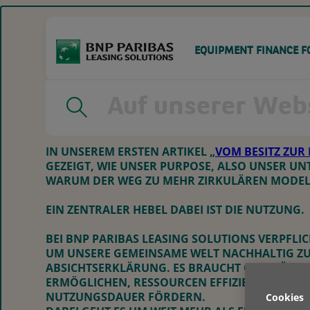
GO
TO
MAIN
CONTENT
EQUIPMENT FINANCE F
UNSERE MÄRKTE
UNSERE LÖSUNGEN
MED
HOME
|
NUTZUNG: EIN ZENTRALER HEBEL FÜR DIE KREISL
IN UNSEREM ERSTEN ARTIKEL „
VOM BESITZ ZUR
GEZEIGT, WIE UNSER PURPOSE, ALSO UNSER U
AGRAR
ABSATZFINANZIERUNG
G
WARUM DER WEG ZU MEHR ZIRKULÄREN MODEL
BAU
DIGITALE INTEGRATION
I
EIN ZENTRALER HEBEL DABEI IST DIE NUTZUNG.
FLURFÖRDERZEUGE
M
TRANSPORT
O
BEI BNP PARIBAS LEASING SOLUTIONS VERPFLIC
S
M UNSERE GEMEINSAME WELT NACHHALTIG ZU ER
BSICHTSERKLÄRUNG. ES BRAUCHT GESCHÄFTSM
RMÖGLICHEN, RESSOURCEN EFFIZIENTER NUTZ
UTZUNGSDAUER FÖRDERN.
Cookies