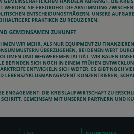
ON GEMEINSCHAFTLICHEM HANDELN ABHÄNGT. DIE KRE
T WERDEN. SIE ERFORDERT DIE ABSTIMMUNG ZWISCHEN
LITISCHEN ENTSCHEIDUNGSTRÄGERN. UNSERE AUFGABE I
HHALTIGERE PRAKTIKEN ZU REDUZIEREN.
UND GEMEINSAMEN ZUKUNFT
EHMEN WIR MEHR, ALS NUR EQUIPMENT ZU FINANZIEREN
ONSUMMUSTERN ÜBERZUGEHEN, BEI DENEN WERT DURC
 VOLUMEN UND WEGWERFMENTALITÄT. WIR BAUEN UNSER
LLE BEFINDEN SICH NOCH IN EINEM FRÜHEN ENTWICKLU
TREIFE ENTWICKELN SICH WEITER. ES GIBT NOCH VIE
D LEBENSZYKLUSMANAGEMENT KONZENTRIEREN, SCHAFF
GE ENGAGEMENT: DIE KREISLAUFWIRTSCHAFT ZU ERSCHLI
R SCHRITT, GEMEINSAM MIT UNSEREN PARTNERN UND K
LINKS
DIREKTER ZUGANG