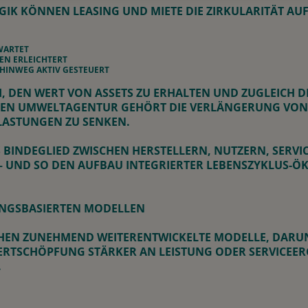
IK KÖNNEN LEASING UND MIETE DIE ZIRKULARITÄT AUF
WARTET
EN ERLEICHTERT
HINWEG AKTIV GESTEUERT
I, DEN WERT VON ASSETS ZU ERHALTEN UND ZUGLEICH 
HEN UMWELTAGENTUR GEHÖRT DIE VERLÄNGERUNG VO
LASTUNGEN ZU SENKEN.
BINDEGLIED ZWISCHEN HERSTELLERN, NUTZERN, SERVI
– UND SO DEN AUFBAU INTEGRIERTER LEBENSZYKLUS-Ö
UNGSBASIERTEN MODELLEN
EHEN ZUNEHMEND WEITERENTWICKELTE MODELLE, DARU
E WERTSCHÖPFUNG STÄRKER AN LEISTUNG ODER SERVICEE
.