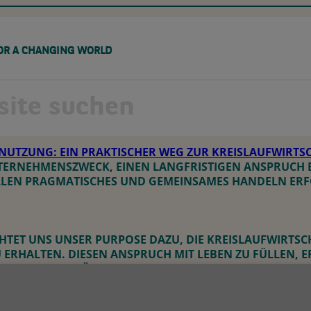
OR A CHANGING WORLD
IA-CENTER
ÜBER UNS
KARRIERE
AUFWIRTSCHAFT
 NUTZUNG: EIN PRAKTISCHER WEG ZUR KREISLAUFWIRTS
NTERNEHMENSZWECK, EINEN LANGFRISTIGEN ANSPRUCH 
REEN TECH
BLOG
NACHHALTIGKEIT
FINANZIERUNGSLÖSUNGEN FÜR BETRIEBSSAUSST
DIE
LEN PRAGMATISCHES UND GEMEINSAMES HANDELN ERF
GESCHÄFTSBEREICHE
CT
PRESSEMITTEILUNGEN
NACHHALTIGE
UNSER
EDIZINTECHNIK
TRANSFORMATION DER
VERHALTENSKODEX
WIRTSCHAFT
FFICE EQUIPMENT
HTET UNS UNSER PURPOSE DAZU, DIE KREISLAUFWIRTSCHA
FÖRDERUNG UNSERER
PECIALISED TECHNOLOGY
HALTEN. DIESEN ANSPRUCH MIT LEBEN ZU FÜLLEN, ERF
MITARBEITENDEN
ODELLE, DIE LÄNGERE LEBENSZYKLEN VON ANLAGEN, G
EN UND EIN VERANTWORTUNGSVOLLES MANAGEMENT AM