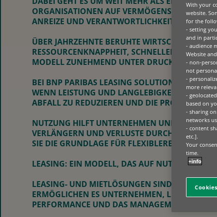
DABEI GEHT ES UM WEIT MEHR ALS EINEN SPR
With your co
ORGANISATIONEN AUF VERMÖGENSWERTE ZUGREI
website. Som
ANREIZE UND VERANTWORTLICHKEITEN ÜBER D
for the foll
- setting yo
and in parti
ÜBER JAHRZEHNTE BERUHTE WIRTSCHAFTLICHE L
- audience 
RESSOURCENKNAPPHEIT, SCHNELLEM TECHNO
Website and 
MODELL ZUNEHMEND UNTER DRUCK.
- non-person
not personal
- personaliz
BEI BNP PARIBAS LEASING SOLUTIONS VERTRET
more relevan
WENN LEISTUNG UND LANGLEBIGKEIT STÄRKER
- geolocated
ABFALL ZU REDUZIEREN UND DIE PRODUKTIVIT
based on you
- sharing on
networks us
NUTZUNG HILFT UNTERNEHMEN UND ORGANISAT
- content sh
VERLÄNGERN UND VERLUSTE DURCH UNTERAUSL
etc.].
SIE DIE GRUNDLAGE FÜR FLEXIBLERE LÖSUNGE
Your consent
time.
+info
LEASING: EIN MODELL, DAS AUF NUTZUNG BASI
LEASING- UND MIETLÖSUNGEN SIND IHREM WES
Cookies
ERMÖGLICHEN ES UNTERNEHMEN, LEISTUNGSFÄ
PERFORMANCE UND DAS MANAGEMENT AM ENDE