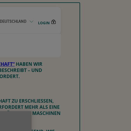
DEUTSCHLAND
LOGIN
KONTAKT
CHAFT“
HABEN WIR
BESCHREIBT – UND
ATTUNG
ORDERT.
FT ZU ERSCHLIESSEN, U
ORDERT MEHR ALS EINE A
ERÄTEN UND MASCHINEN E
 ENDE DER N