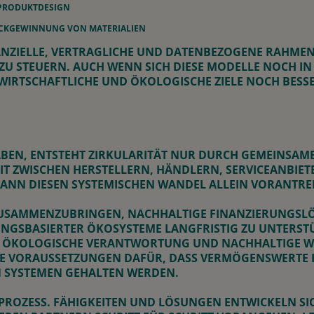
 PRODUKTDESIGN
ÜCKGEWINNUNG VON MATERIALIEN
INANZIELLE, VERTRAGLICHE UND DATENBEZOGENE RAHM
 ZU STEUERN. AUCH WENN SICH DIESE MODELLE NOCH I
CH WIRTSCHAFTLICHE UND ÖKOLOGISCHE ZIELE NOCH BES
HABEN, ENTSTEHT ZIRKULARITÄT NUR DURCH GEMEINSAM
IT ZWISCHEN HERSTELLERN, HÄNDLERN, SERVICEANBIE
KANN DIESEN SYSTEMISCHEN WANDEL ALLEIN VORANTRE
R ZUSAMMENZUBRINGEN, NACHHALTIGE FINANZIERUNGS
NGSBASIERTER ÖKOSYSTEME LANGFRISTIG ZU UNTERSTÜ
NZ, ÖKOLOGISCHE VERANTWORTUNG UND NACHHALTIGE
IE VORAUSSETZUNGEN DAFÜR, DASS VERMÖGENSWERTE I
N SYSTEMEN GEHALTEN WERDEN.
R PROZESS. FÄHIGKEITEN UND LÖSUNGEN ENTWICKELN SI