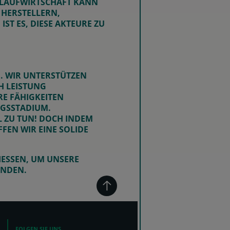
ISLAUFWIRTSCHAFT KANN
 HERSTELLERN,
ST ES, DIESE AKTEURE ZU
. WIR UNTERSTÜTZEN
H LEISTUNG
E FÄHIGKEITEN
NGSSTADIUM.
L ZU TUN! DOCH INDEM
EN WIR EINE SOLIDE
ESSEN, UM UNSERE G
UNDEN.
FOLGEN SIE UNS