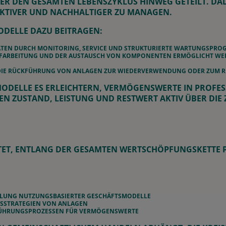
R DEN GESAMTEN LEBENSZYKLUS HINWEG GETEILT. DA
AKTIVER UND NACHHALTIGER ZU MANAGEN.
ODELLE DAZU BEITRAGEN:
ÄTEN DURCH MONITORING, SERVICE UND STRUKTURIERTE WARTUNGSPRO
UFARBEITUNG UND DER AUSTAUSCH VON KOMPONENTEN ERMÖGLICHT WER
EM DIE RÜCKFÜHRUNG VON ANLAGEN ZUR WIEDERVERWENDUNG ODER ZUM R
MODELLE ES ERLEICHTERN, VERMÖGENSWERTE IN PROFE
 ZUSTAND, LEISTUNG UND RESTWERT AKTIV ÜBER DIE 
UTET, ENTLANG DER GESAMTEN WERTSCHÖPFUNGSKETTE
KLUNG NUTZUNGSBASIERTER GESCHÄFTSMODELLE
USSTRATEGIEN VON ANLAGEN
ÜHRUNGSPROZESSEN FÜR VERMÖGENSWERTE