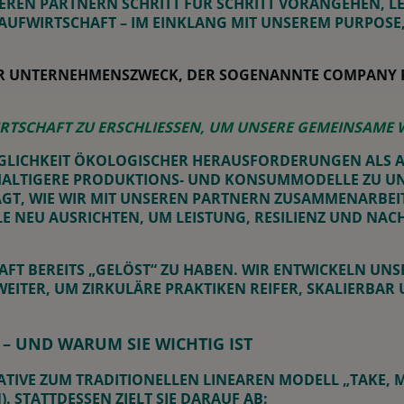
EREN PARTNERN SCHRITT FÜR SCHRITT VORANGEHEN, LE
AUFWIRTSCHAFT – IM EINKLANG MIT UNSEREM PURPOSE
NSER UNTERNEHMENSZWECK, DER SOGENANNTE COMPANY
RTSCHAFT ZU ERSCHLIESSEN, UM UNSERE GEMEINSAME W
INGLICHKEIT ÖKOLOGISCHER HERAUSFORDERUNGEN ALS A
ALTIGERE PRODUKTIONS- UND KONSUMMODELLE ZU UNT
T, WIE WIR MIT UNSEREN PARTNERN ZUSAMMENARBEITEN 
 NEU AUSRICHTEN, UM LEISTUNG, RESILIENZ UND NACH
AFT BEREITS „GELÖST“ ZU HABEN.
WIR ENTWICKELN UNS
EITER, UM ZIRKULÄRE PRAKTIKEN REIFER, SKALIERBA
 – UND WARUM SIE WICHTIG IST
ATIVE ZUM TRADITIONELLEN LINEAREN MODELL „TAKE, M
 STATTDESSEN ZIELT SIE DARAUF AB: