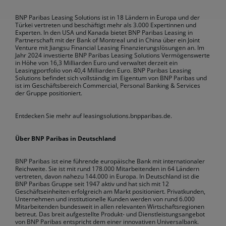
BNP Paribas Leasing Solutions ist in 18 Ländern in Europa und der
Türkei vertreten und beschäftigt mehr als 3.000 Expertinnen und
Experten. In den USA und Kanada bietet BNP Paribas Leasing in
Partnerschaft mit der Bank of Montreal und in China über ein Joint
Venture mit Jiangsu Financial Leasing Finanzierungslösungen an. Im
Jahr 2024 investierte BNP Paribas Leasing Solutions Vermögenswerte
in Höhe von 16,3 Milliarden Euro und verwaltet derzeit ein
Leasingportfolio von 40,4 Milliarden Euro. BNP Paribas Leasing
Solutions befindet sich vollständig im Eigentum von BNP Paribas und
ist im Geschäftsbereich Commercial, Personal Banking & Services
der Gruppe positioniert.
Entdecken Sie mehr auf leasingsolutions.bnpparibas.de.
Über BNP Paribas in Deutschland
BNP Paribas ist eine führende europäische Bank mit internationaler
Reichweite. Sie ist mit rund 178.000 Mitarbeitenden in 64 Ländern
vertreten, davon nahezu 144.000 in Europa. In Deutschland ist die
BNP Paribas Gruppe seit 1947 aktiv und hat sich mit 12
Geschäftseinheiten erfolgreich am Markt positioniert. Privatkunden,
Unternehmen und institutionelle Kunden werden von rund 6.000
Mitarbeitenden bundesweit in allen relevanten Wirtschaftsregionen
betreut. Das breit aufgestellte Produkt- und Dienstleistungsangebot
von BNP Paribas entspricht dem einer innovativen Universalbank.