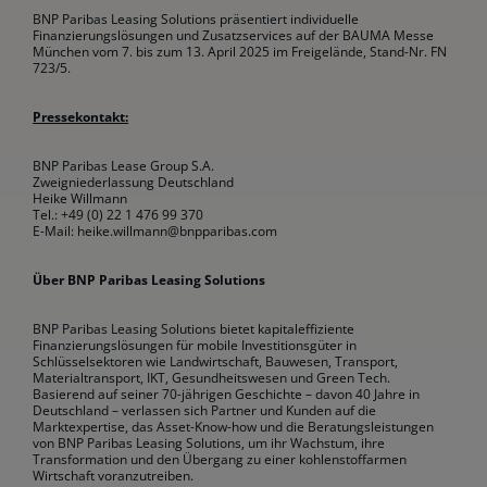
BNP Paribas Leasing Solutions präsentiert individuelle
Finanzierungslösungen und Zusatzservices auf der BAUMA Messe
München vom 7. bis zum 13. April 2025 im Freigelände, Stand-Nr. FN
723/5.
Pressekontakt:
BNP Paribas Lease Group S.A.
Zweigniederlassung Deutschland
Heike Willmann
Tel.: +49 (0) 22 1 476 99 370
E-Mail: heike.willmann@bnpparibas.com
Über BNP Paribas Leasing Solutions
BNP Paribas Leasing Solutions bietet kapitaleffiziente
Finanzierungslösungen für mobile Investitionsgüter in
Schlüsselsektoren wie Landwirtschaft, Bauwesen, Transport,
Materialtransport, IKT, Gesundheitswesen und Green Tech.
Basierend auf seiner 70-jährigen Geschichte – davon 40 Jahre in
Deutschland – verlassen sich Partner und Kunden auf die
Marktexpertise, das Asset-Know-how und die Beratungsleistungen
von BNP Paribas Leasing Solutions, um ihr Wachstum, ihre
Transformation und den Übergang zu einer kohlenstoffarmen
Wirtschaft voranzutreiben.