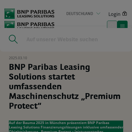
Go
to
Login
DEUTSCHLAND
main
content
Home
|
Media Center
|
BNP Paribas Leasing Solutions startet
umfassenden Maschinenschutz „Premium Protect“
2025.03.10
BNP Paribas Leasing
Solutions startet
umfassenden
Maschinenschutz „Premium
Protect“
Auf der Bauma 2025 in München präsentiert BNP Paribas
Leasing Solutions Finanzierungslösungen inklusive umfassender
Objektsicherung „Premium Protect – leistungsstarker