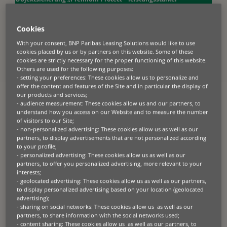
Maschinenschutz mit GAP-Sicherung“ für die Baubranche.
Cookies
Am Bau geht nichts ohne Maschinen. Aber: Emissionsarme
Antriebstechnologien, modulare Maschinenausführungen und die
With your consent, BNP Paribas Leasing Solutions would like to use
Digitalisierung verändern die Anforderungen an den Maschinenpark.
cookies placed by us or by partners on this website. Some of these
Um wettbewerbsfähig zu bleiben und Vorgaben erfüllen zu können –
beispielsweise für nachhaltigeres Bauen – müssen viele
cookies are strictly necessary for the proper functioning of this website.
Unternehmen investieren. BNP Paribas Leasing Solutions, Experte für
Others are used for the following purposes:
die Finanzierung von Baumaschinen, präsentiert auf der Bauma 2025
- setting your preferences: These cookies allow us to personalize and
passgenaue Finanzierungslösungen inklusive der neuen
offer the content and features of the Site and in particular the display of
umfassenden Maschinensicherung Premium Protect. Damit wird es
our products and services;
für Bauunternehmen und Händler noch einfacher, die passende
- audience measurement: These cookies allow us and our partners, to
Objektsicherung für geleaste oder finanzierte Baumaschinen
understand how you access on our Website and to measure the number
abzuschließen. Denn über Premium Protect sichert BNP Paribas
of visitors to our Site;
Leasing Solutions die finanzierten Objekte ab und der Kunde braucht
keine separate Maschinenversicherung mehr, um sich vor
- non-personalized advertising: These cookies allow us as well as our
finanziellen Risiken etwa bei Totalschaden oder Diebstahl zu
partners, to display advertisements that are not personalized according
schützen.
to your profile;
- personalized advertising: These cookies allow us as well as our
partners, to offer you personalized advertising, more relevant to your
Premium Protect gilt für Neu- und Gebrauchtmaschinen bis zu einem
interests;
Nettokaufpreis von
500.000 Euro
und Gebrauchtmaschinen bis zu
- geolocated advertising: These cookies allow us as well as our partners,
einem Alter von 5 Jahren und maximal 10.000 Betriebsstunden bei
Abschluss. Nach Schadenmeldung ist eine sofortige
to display personalized advertising based on your location (geolocated
Reparaturfreigabe bis 15.000 Euro möglich. Enthalten ist auch eine
advertising);
Neuwertanrechnung in den ersten sechs Monaten (für
- sharing on social networks: These cookies allow us as well as our
Neumaschinen mit max. 50 Bh bei Vertragsbeginn). Die inkludierte
partners, to share information with the social networks used;
GAP-Sicherung gleicht mögliche Differenzen zwischen der
- content sharing: These cookies allow us as well as our partners, to